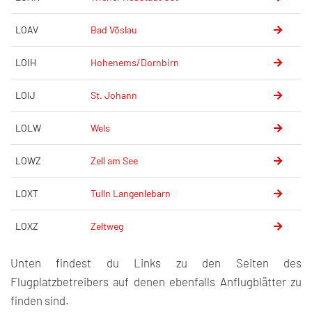
LOAV
Bad Vöslau
LOIH
Hohenems/Dornbirn
LOIJ
St. Johann
LOLW
Wels
LOWZ
Zell am See
LOXT
Tulln Langenlebarn
LOXZ
Zeltweg
Unten findest du Links zu den Seiten des
Flugplatzbetreibers auf denen ebenfalls Anflugblätter zu
finden sind.