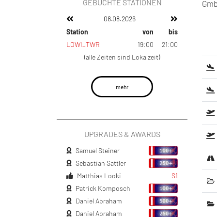
GEBUCHTE STATIONEN
GmbH
08.08.2026
Station
von
bis
LOWI_TWR
19:00
21:00
(alle Zeiten sind Lokalzeit)
mehr
UPGRADES & AWARDS
Samuel Steiner
Sebastian Sattler
Matthias Looki
S1
Patrick Komposch
Daniel Abraham
Daniel Abraham