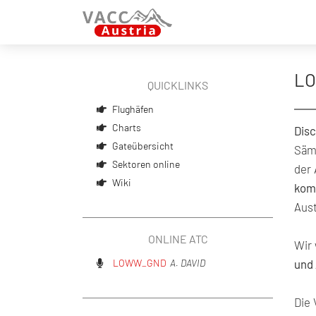
LO
QUICKLINKS
Flughäfen
Charts
Disc
Gateübersicht
Sämt
Sektoren online
der 
Wiki
kom
Aust
ONLINE ATC
Wir 
LOWW_GND
A. DAVID
und 
Die 