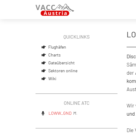
LO
QUICKLINKS
Flughäfen
Charts
Disc
Gateübersicht
Sämt
Sektoren online
der 
Wiki
kom
Aust
ONLINE ATC
Wir 
LOWW_GND
M.
und 
Die 