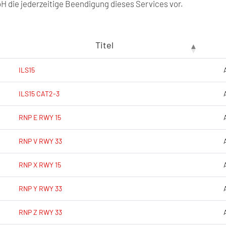
 die jederzeitige Beendigung dieses Services vor.
Titel
ILS15
ILS15 CAT2-3
RNP E RWY 15
RNP V RWY 33
RNP X RWY 15
RNP Y RWY 33
RNP Z RWY 33