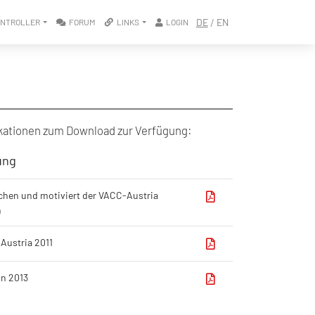
/
DE
EN
ONTROLLER
FORUM
LINKS
LOGIN
ikationen zum Download zur Verfügung:
ung
​
achen und motiviert der VACC-Austria
​
Austria 2011​
n 2013​