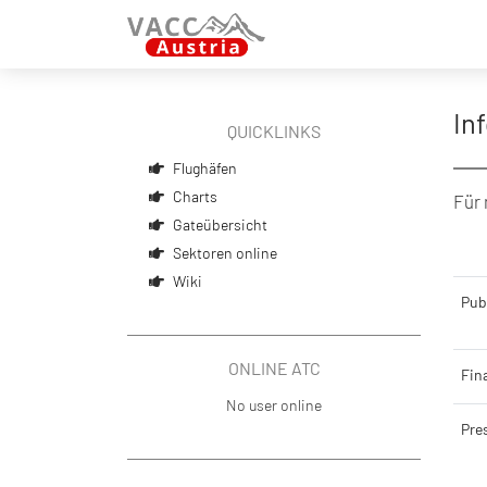
In
QUICKLINKS
Flughäfen
Charts
Für 
Gateübersicht
​
Sektoren online
Wiki
Publ
ONLINE ATC
Fina
No user online
Pre