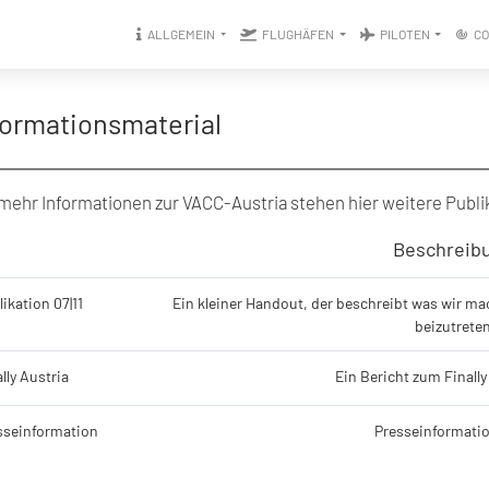
ALLGEMEIN
FLUGHÄFEN
PILOTEN
C
formationsmaterial
mehr Informationen zur VACC-Austria stehen hier weitere Publ
Beschreib
ikation 07|11​
Ein kleiner Handout, der beschreibt was wir m
beizutreten
lly Austria​
Ein Bericht zum Finally 
sseinformation​
Presseinformatio